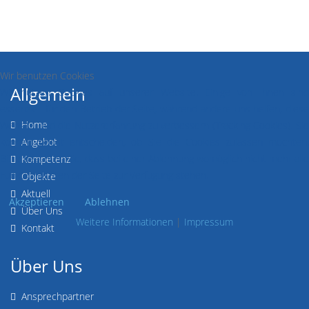
Wir benutzen Cookies
Allgemein
Wir nutzen Cookies auf unserer Website. Einige von ihnen sind
essenziell für den Betrieb der Seite, während andere uns helfen, diese
Home
Website und die Nutzererfahrung zu verbessern (Tracking Cookies). Sie
Angebot
können selbst entscheiden, ob Sie die Cookies zulassen möchten.
Bitte beachten Sie, dass bei einer Ablehnung womöglich nicht mehr alle
Kompetenz
Funktionalitäten der Seite zur Verfügung stehen.
Objekte
Aktuell
Akzeptieren
Ablehnen
Über Uns
Weitere Informationen
|
Impressum
Kontakt
Über Uns
Ansprechpartner