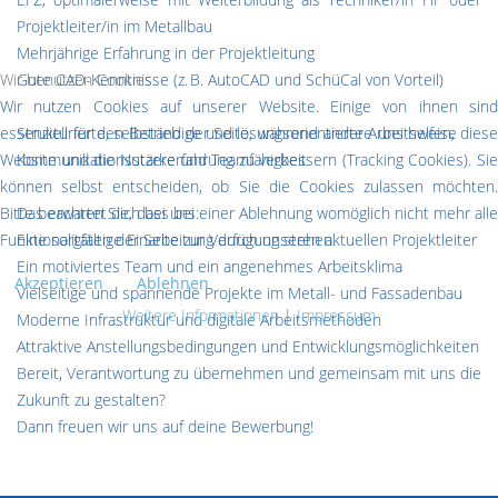
Projektleiter/in im Metallbau
Mehrjährige Erfahrung in der Projektleitung
Wir benutzen Cookies
Gute CAD-Kenntnisse (z. B. AutoCAD und SchüCal von Vorteil)
Wir nutzen Cookies auf unserer Website. Einige von ihnen sind
essenziell für den Betrieb der Seite, während andere uns helfen, diese
Strukturierte, selbständige und lösungsorientierte Arbeitsweise
Website und die Nutzererfahrung zu verbessern (Tracking Cookies). Sie
Kommunikationsstärke und Teamfähigkeit
können selbst entscheiden, ob Sie die Cookies zulassen möchten.
Bitte beachten Sie, dass bei einer Ablehnung womöglich nicht mehr alle
Das erwartet dich bei uns:
Funktionalitäten der Seite zur Verfügung stehen.
Eine sorgfältige Einarbeitung durch unseren aktuellen Projektleiter
Ein motiviertes Team und ein angenehmes Arbeitsklima
Akzeptieren
Ablehnen
Vielseitige und spannende Projekte im Metall- und Fassadenbau
Weitere Informationen
|
Impressum
Moderne Infrastruktur und digitale Arbeitsmethoden
Attraktive Anstellungsbedingungen und Entwicklungsmöglichkeiten
Bereit, Verantwortung zu übernehmen und gemeinsam mit uns die
Zukunft zu gestalten?
Dann freuen wir uns auf deine Bewerbung!